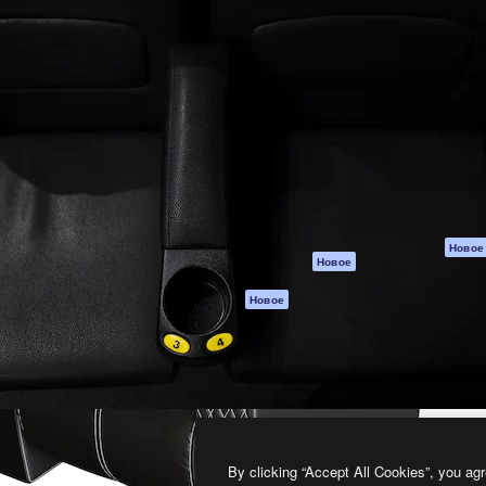
атформа для создания
Spaces
Academy
работ. Более 1 миллиона
ИИ-помощник
Документация п
реди креаторов,
Пакету ИИ
Генератор
гентств и студий.
изображений ИИ
Служба
поддержки
Генератор видео
ИИ
Условия и
положения
Генератор голоса
на основе ИИ
Политика
конфиденциальн
Стоковый контент
Оригиналы
MCP для
Новое
Новое
Claude/ChatGPT
Политика файло
cookie
Агенты
Новое
Центр доверия
API
Партнеры
Мобильное
приложение
Предприятие
Все инструменты
Magnific
By clicking “Accept All Cookies”, you agr