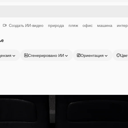
Создать ИИ-видео
природа
пляж
офис
машина
интер
ье
цензия
Сгенерировано ИИ
Ориентация
Цве
Продукция
Начать