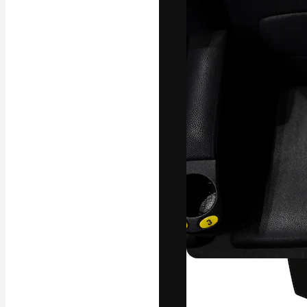
Креативная пл
ваших лучших 
подписчиков с
предприятий, а
Pусский