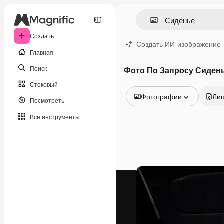
Создать
Создать ИИ-изображение
Главная
Поиск
Фото По Запросу Сиден
Стоковый
Фотографии
Ли
Посмотреть
Все изображения
Все инструменты
Векторы
Иллюстрации
Фотографии
PSD
Шаблоны
Мокапы
Видео
Видеоролик
Моушн-дизайн
Видеошаблоны
Иконки
3D-модели
Шрифты