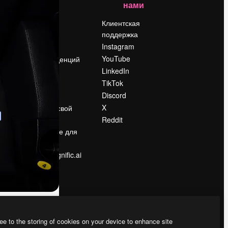
нами
Цены
о
О нас
Клиентская
поддержка
Reviews
Instagram
Вакансии
YouTube
Поиск тенденций
LinkedIn
Блог
TikTok
События
Discord
Slidesgo
ости
X
Продайте свой
контент
Reddit
в
Помещение для
прессы
Ищете magnific.ai
ee to the storing of cookies on your device to enhance site