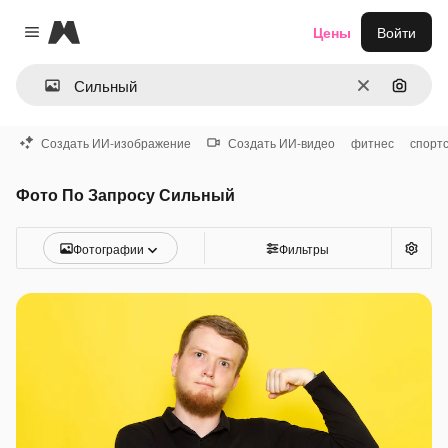
Magnific
Цены
Войти
Close menu
Очистить
Поиск 
Создать ИИ-изображение
Создать ИИ-видео
фитнес
спорт
Фото По Запросу Сильный
Фотографии
Фильтры