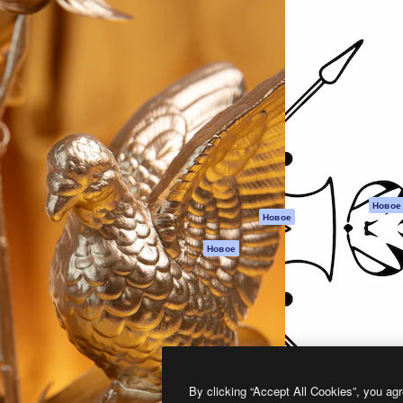
атформа для создания
Spaces
Academy
работ. Более 1 миллиона
ИИ-помощник
Документация п
реди креаторов,
Пакету ИИ
Генератор
гентств и студий.
изображений ИИ
Служба
поддержки
Генератор видео
ИИ
Условия и
положения
Генератор голоса
на основе ИИ
Политика
конфиденциальн
Стоковый контент
Оригиналы
MCP для
Новое
Новое
Claude/ChatGPT
Политика файло
cookie
Агенты
Новое
Центр доверия
API
Партнеры
Мобильное
приложение
Предприятие
Все инструменты
Magnific
By clicking “Accept All Cookies”, you agr