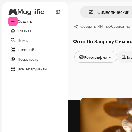
Создать
Создать ИИ-изображение
Главная
Поиск
Фото По Запросу Симво
Стоковый
Фотографии
Ли
Посмотреть
Все изображения
Все инструменты
Векторы
Иллюстрации
Фотографии
PSD
Шаблоны
Мокапы
Видео
Видеоролик
Моушн-дизайн
Видеошаблоны
Иконки
3D-модели
Шрифты