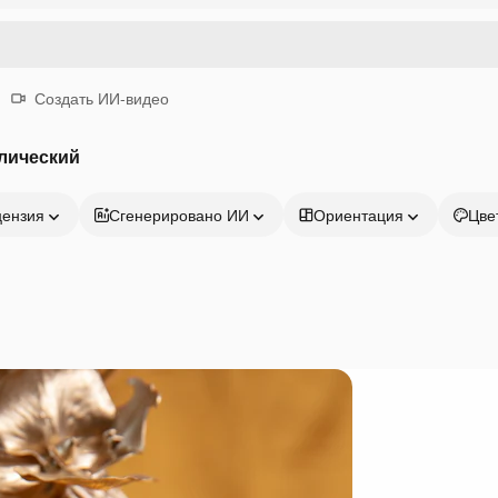
Создать ИИ-видео
лический
цензия
Сгенерировано ИИ
Ориентация
Цве
Продукция
Начать