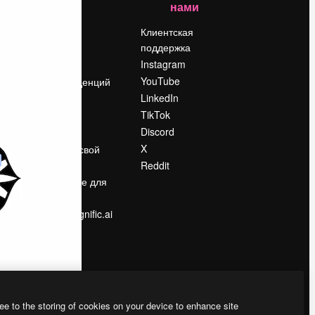
нами
Цены
о
О нас
Клиентская
поддержка
Reviews
Instagram
Вакансии
YouTube
Поиск тенденций
LinkedIn
Блог
TikTok
События
Discord
Slidesgo
ости
X
Продайте свой
контент
Reddit
в
Помещение для
прессы
Ищете magnific.ai
ee to the storing of cookies on your device to enhance site