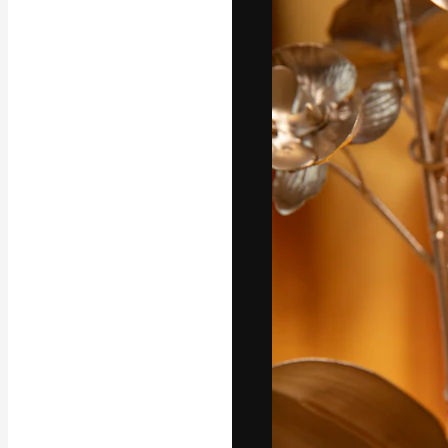
Креативная пл
ваших лучших 
подписчиков с
предприятий, а
Pусский