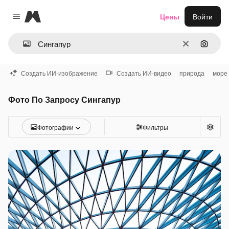
Magnific
Цены
Войти
Close menu
Очистить
Поиск 
Создать ИИ-изображение
Создать ИИ-видео
природа
море
Фото По Запросу Сингапур
Фотографии
Фильтры