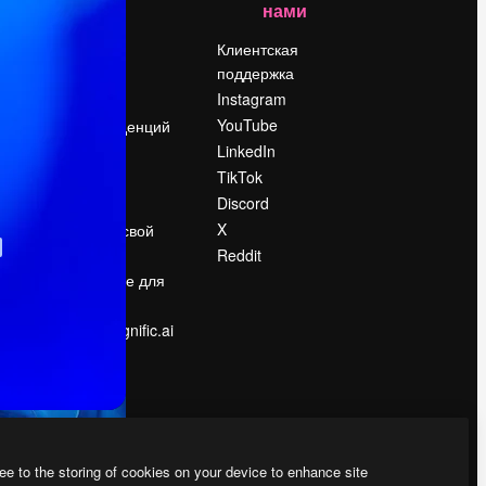
нами
Цены
о
О нас
Клиентская
поддержка
Reviews
Instagram
Вакансии
YouTube
Поиск тенденций
LinkedIn
Блог
TikTok
События
Discord
Slidesgo
ости
X
Продайте свой
контент
Reddit
в
Помещение для
прессы
Ищете magnific.ai
ee to the storing of cookies on your device to enhance site