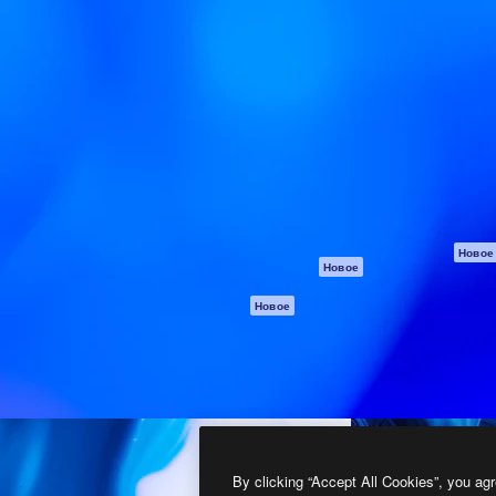
атформа для создания
Spaces
Academy
работ. Более 1 миллиона
ИИ-помощник
Документация п
реди креаторов,
Пакету ИИ
Генератор
гентств и студий.
изображений ИИ
Служба
поддержки
Генератор видео
ИИ
Условия и
положения
Генератор голоса
на основе ИИ
Политика
конфиденциальн
Стоковый контент
Оригиналы
MCP для
Новое
Новое
Claude/ChatGPT
Политика файло
cookie
Агенты
Новое
Центр доверия
API
Партнеры
Мобильное
приложение
Предприятие
Все инструменты
Magnific
By clicking “Accept All Cookies”, you agr