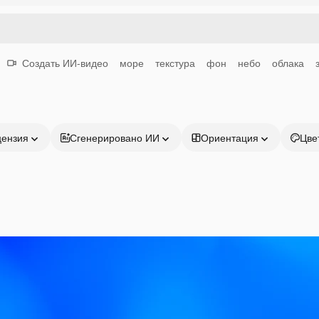
Создать ИИ-видео
море
текстура
фон
небо
облака
цензия
Сгенерировано ИИ
Ориентация
Цве
Продукция
Начать