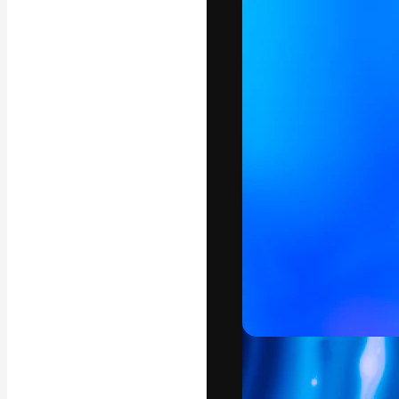
Креативная пл
ваших лучших 
подписчиков с
предприятий, а
Pусский