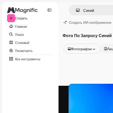
Создать
Создать ИИ-изображение
Главная
Поиск
Фото По Запросу Синий
Стоковый
Фотографии
Ли
Посмотреть
Все изображения
Все инструменты
Векторы
Иллюстрации
Фотографии
PSD
Шаблоны
Мокапы
Видео
Видеоролик
Моушн-дизайн
Видеошаблоны
Иконки
3D-модели
Шрифты