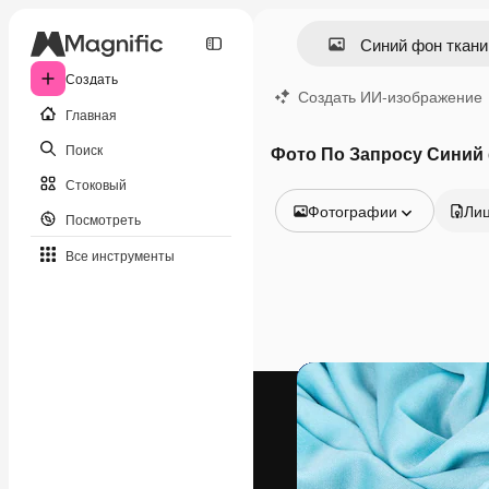
Создать
Создать ИИ-изображение
Главная
Поиск
Фото По Запросу Синий
Стоковый
Фотографии
Ли
Посмотреть
Все изображения
Все инструменты
Векторы
Иллюстрации
Фотографии
PSD
Шаблоны
Мокапы
Видео
Видеоролик
Моушн-дизайн
Видеошаблоны
Иконки
3D-модели
Шрифты