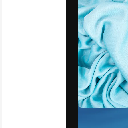
Креативная пл
ваших лучших 
подписчиков с
предприятий, а
Pусский