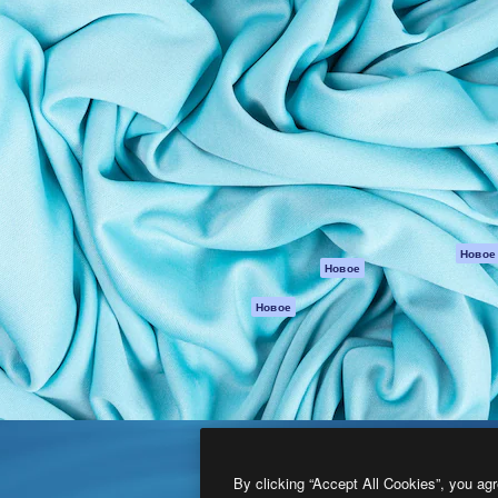
атформа для создания
Spaces
Academy
работ. Более 1 миллиона
ИИ-помощник
Документация п
реди креаторов,
Пакету ИИ
Генератор
гентств и студий.
изображений ИИ
Служба
поддержки
Генератор видео
ИИ
Условия и
положения
Генератор голоса
на основе ИИ
Политика
конфиденциальн
Стоковый контент
Оригиналы
MCP для
Новое
Новое
Claude/ChatGPT
Политика файло
cookie
Агенты
Новое
Центр доверия
API
Партнеры
Мобильное
приложение
Предприятие
Все инструменты
Magnific
By clicking “Accept All Cookies”, you agr