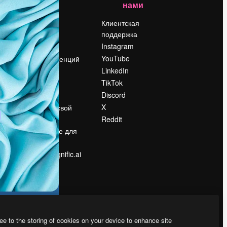
нами
Цены
о
О нас
Клиентская
поддержка
Reviews
Instagram
Вакансии
YouTube
Поиск тенденций
LinkedIn
Блог
TikTok
События
Discord
Slidesgo
ости
X
Продайте свой
контент
Reddit
в
Помещение для
прессы
Ищете magnific.ai
ee to the storing of cookies on your device to enhance site