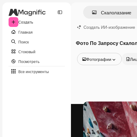
Создать
Создать ИИ-изображение
Главная
Поиск
Фото По Запросу Скало
Стоковый
Фотографии
Ли
Посмотреть
Все изображения
Все инструменты
Векторы
Иллюстрации
Фотографии
PSD
Шаблоны
Мокапы
Видео
Видеоролик
Моушн-дизайн
Видеошаблоны
Иконки
3D-модели
Шрифты