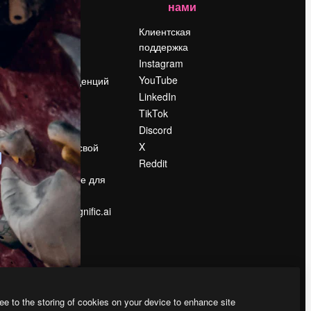
нами
Цены
о
О нас
Клиентская
поддержка
Reviews
Instagram
Вакансии
YouTube
Поиск тенденций
LinkedIn
Блог
TikTok
События
Discord
Slidesgo
ости
X
Продайте свой
контент
Reddit
в
Помещение для
прессы
Ищете magnific.ai
ee to the storing of cookies on your device to enhance site