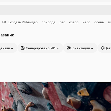
Создать ИИ-видео
природа
лес
озеро
небо
осень
з
лазание
цензия
Сгенерировано ИИ
Ориентация
Цве
Продукция
Начать