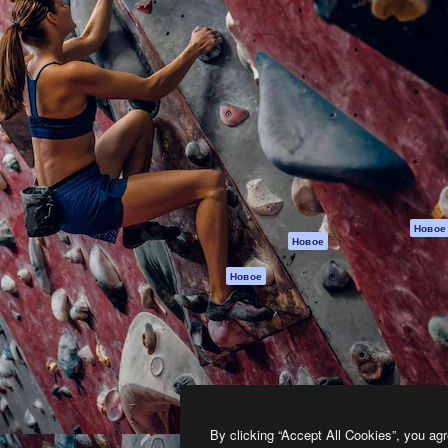
атформа для создания
Spaces
Academy
работ. Более 1 миллиона
ИИ-помощник
Документация п
реди креаторов,
Пакету ИИ
Генератор
гентств и студий.
изображений ИИ
Служба
поддержки
Генератор видео
ИИ
Условия и
положения
Генератор голоса
на основе ИИ
Политика
конфиденциальн
Стоковый контент
Оригиналы
MCP для
Новое
Новое
Claude/ChatGPT
Политика файло
cookie
Агенты
Новое
Центр доверия
API
Партнеры
Мобильное
приложение
Предприятие
Все инструменты
Magnific
By clicking “Accept All Cookies”, you agr