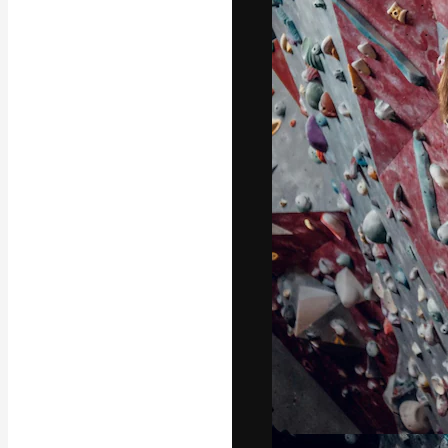
Креативная пл
ваших лучших 
подписчиков с
предприятий, а
Pусский