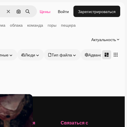
Цены
Войти
Зарегистрироваться
Очистить
Поиск по изображению
Поиск
има
облака
команда
горы
пещера
Актуальность
тные
Люди
Тип файла
Адвансд
Компания
Связаться с