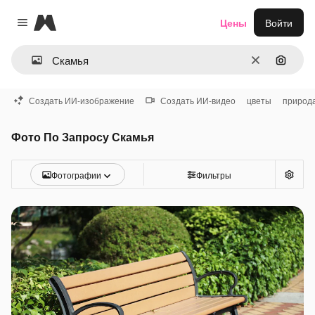
Magnific
Цены
Войти
Close menu
Очистить
Поиск 
Создать ИИ-изображение
Создать ИИ-видео
цветы
природ
Фото По Запросу Скамья
Фотографии
Фильтры