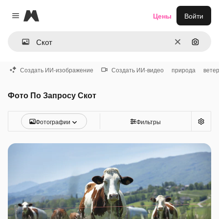
Magnific
Цены
Войти
Close menu
Очистить
Поиск 
Создать ИИ-изображение
Создать ИИ-видео
природа
вете
Фото По Запросу Скот
Фотографии
Фильтры