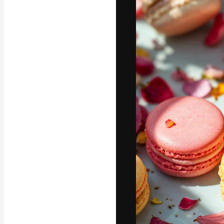
Креативная пл
ваших лучших 
подписчиков с
предприятий, а
Pусский