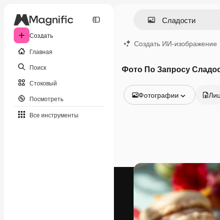
Создать
Создать ИИ-изображение
Главная
Поиск
Фото По Запросу Сладо
Стоковый
Фотографии
Ли
Посмотреть
Все изображения
Все инструменты
Векторы
Иллюстрации
Фотографии
PSD
Шаблоны
Мокапы
Видео
Видеоролик
Моушн-дизайн
Видеошаблоны
Иконки
3D-модели
Шрифты