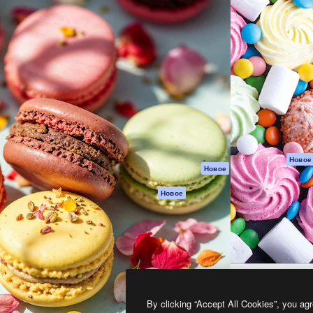
атформа для создания
Spaces
Academy
работ. Более 1 миллиона
ИИ-помощник
Документация п
реди креаторов,
Пакету ИИ
Генератор
гентств и студий.
изображений ИИ
Служба
поддержки
Генератор видео
ИИ
Условия и
положения
Генератор голоса
на основе ИИ
Политика
конфиденциальн
Стоковый контент
Оригиналы
MCP для
Новое
Новое
Claude/ChatGPT
Политика файло
cookie
Агенты
Новое
Центр доверия
API
Партнеры
Мобильное
приложение
Предприятие
Все инструменты
Magnific
By clicking “Accept All Cookies”, you agr