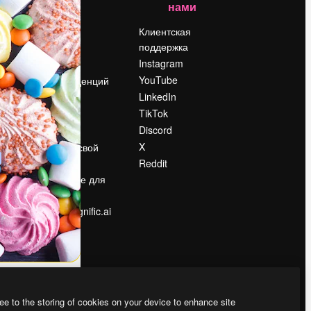
нами
Цены
о
О нас
Клиентская
поддержка
Reviews
Instagram
Вакансии
YouTube
Поиск тенденций
LinkedIn
Блог
TikTok
События
Discord
Slidesgo
ости
X
Продайте свой
контент
Reddit
в
Помещение для
прессы
Ищете magnific.ai
ee to the storing of cookies on your device to enhance site