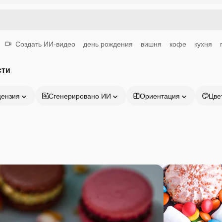
Создать ИИ-видео
день рождения
вишня
кофе
кухня
сти
цензия
Сгенерировано ИИ
Ориентация
Цве
Продукция
Начать