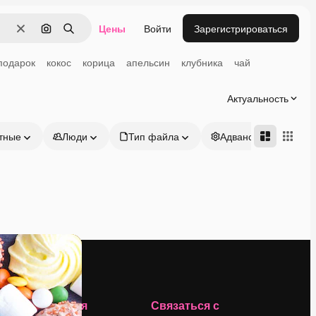
Цены
Войти
Зарегистрироваться
Очистить
Поиск по изображению
Поиск
подарок
кокос
корица
апельсин
клубника
чай
Актуальность
тные
Люди
Тип файла
Адвансд
Компания
Связаться с