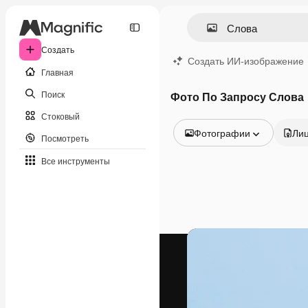
Создать
Создать ИИ-изображение
Главная
Поиск
Фото По Запросу Слова
Стоковый
Фотографии
Ли
Посмотреть
Все изображения
Все инструменты
Векторы
Иллюстрации
Фотографии
PSD
Шаблоны
Мокапы
Видео
Видеоролик
Моушн-дизайн
Видеошаблоны
Иконки
3D-модели
Шрифты