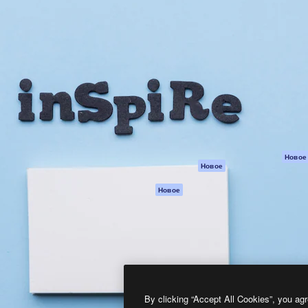
атформа для создания
Spaces
Academy
работ. Более 1 миллиона
ИИ-помощник
Документация п
реди креаторов,
Пакету ИИ
Генератор
гентств и студий.
изображений ИИ
Служба
поддержки
Генератор видео
ИИ
Условия и
положения
Генератор голоса
на основе ИИ
Политика
конфиденциальн
Стоковый контент
Оригиналы
MCP для
Новое
Новое
Claude/ChatGPT
Политика файло
cookie
Агенты
Новое
Центр доверия
API
Партнеры
Мобильное
приложение
Предприятие
Все инструменты
Magnific
By clicking “Accept All Cookies”, you agr