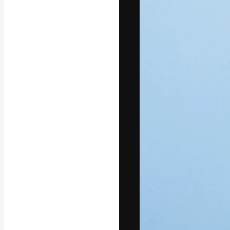
Креативная пл
ваших лучших 
подписчиков с
предприятий, а
Pусский