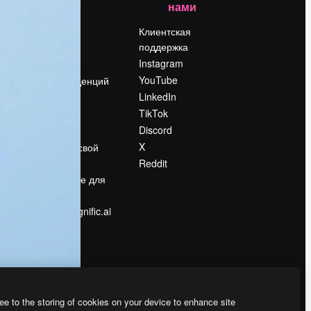
нами
Цены
о
О нас
Клиентская
поддержка
Reviews
Instagram
Вакансии
YouTube
Поиск тенденций
LinkedIn
Блог
TikTok
События
Discord
Slidesgo
ости
X
Продайте свой
контент
Reddit
в
Помещение для
прессы
Ищете magnific.ai
ee to the storing of cookies on your device to enhance site