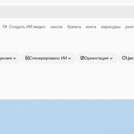
Создать ИИ-видео
школа
бумага
книга
карандаш
разг
цензия
Сгенерировано ИИ
Ориентация
Цве
Продукция
Начать