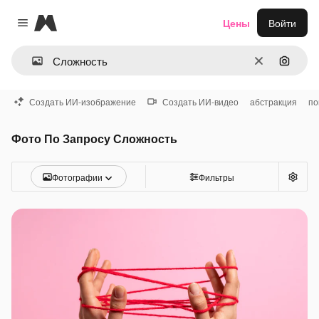
Magnific
Цены
Войти
Close menu
Очистить
Поиск 
Создать ИИ-изображение
Создать ИИ-видео
абстракция
по
Фото По Запросу Сложность
Фотографии
Фильтры