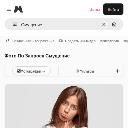
Magnific
Цены
Войти
Close menu
Очистить
Поиск 
Создать ИИ-изображение
Создать ИИ-видео
психология
вн
Фото По Запросу Смущение
Фотографии
Фильтры