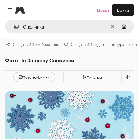
Magnific
Цены
Войти
Close menu
Очистить
Поиск 
Создать ИИ-изображение
Создать ИИ-видео
текстура
фон
Фото По Запросу Снежинки
Фотографии
Фильтры