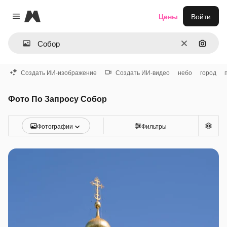
Magnific
Цены
Войти
Close menu
Очистить
Поиск 
Создать ИИ-изображение
Создать ИИ-видео
небо
город
Фото По Запросу Собор
Фотографии
Фильтры