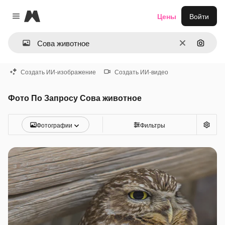
Magnific
Цены
Войти
Close menu
Очистить
Поиск 
Создать ИИ-изображение
Создать ИИ-видео
Фото По Запросу Сова животное
Фотографии
Фильтры