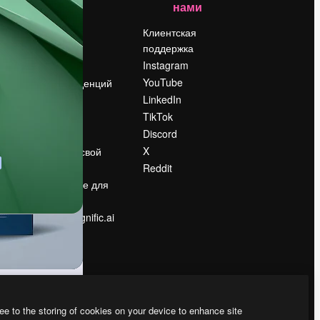
нами
Цены
о
О нас
Клиентская
поддержка
Reviews
Instagram
Вакансии
YouTube
Поиск тенденций
LinkedIn
Блог
TikTok
События
Discord
Slidesgo
ости
X
Продайте свой
контент
Reddit
в
Помещение для
прессы
Ищете magnific.ai
ee to the storing of cookies on your device to enhance site