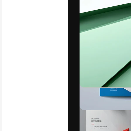
Креативная пл
ваших лучших 
подписчиков с
предприятий, а
Pусский