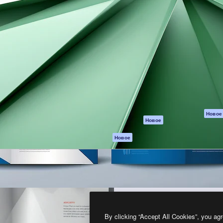
атформа для создания
Spaces
Academy
работ. Более 1 миллиона
ИИ-помощник
Документация п
реди креаторов,
Пакету ИИ
Генератор
гентств и студий.
изображений ИИ
Служба
поддержки
Генератор видео
ИИ
Условия и
положения
Генератор голоса
на основе ИИ
Политика
конфиденциальн
Стоковый контент
Оригиналы
MCP для
Новое
Новое
Claude/ChatGPT
Политика файло
cookie
Агенты
Новое
Центр доверия
API
Партнеры
Мобильное
приложение
Предприятие
Все инструменты
Magnific
By clicking “Accept All Cookies”, you agr