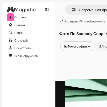
Создать
Создать ИИ-изображение
Главная
Поиск
Фото По Запросу Совре
Стоковый
Фотографии
Ли
Посмотреть
Все изображения
Все инструменты
Векторы
Иллюстрации
Фотографии
PSD
Шаблоны
Мокапы
Видео
Видеоролик
Моушн-дизайн
Видеошаблоны
Иконки
3D-модели
Шрифты