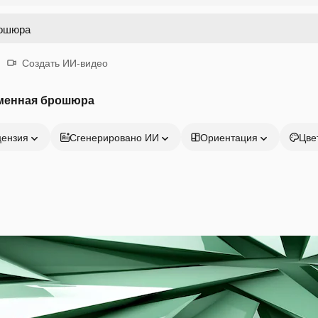
Создать ИИ-видео
менная брошюра
цензия
Сгенерировано ИИ
Ориентация
Цве
Продукция
Начать