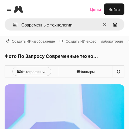
Magnific
Цены
Войти
Close menu
Очистить
Поиск 
Создать ИИ-изображение
Создать ИИ-видео
лаборатория
Фото По Запросу Современные технологии
Фотографии
Фильтры