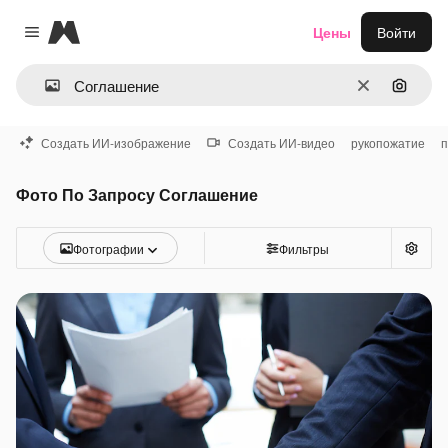
Magnific
Цены
Войти
Close menu
Очистить
Поиск 
Создать ИИ-изображение
Создать ИИ-видео
рукопожатие
п
Фото По Запросу Соглашение
Фотографии
Фильтры