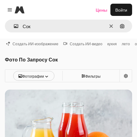
Magnific
Цены
Войти
Close menu
Очистить
Поиск 
Создать ИИ-изображение
Создать ИИ-видео
кухня
лето
Фото По Запросу Сок
Фотографии
Фильтры