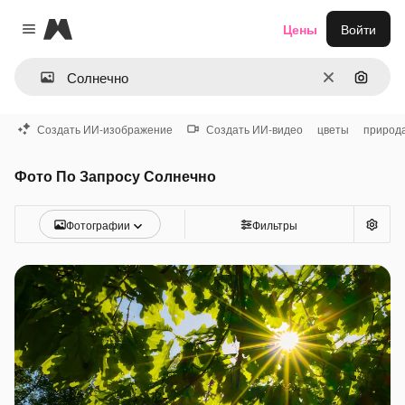
Magnific
Цены
Войти
Close menu
Очистить
Поиск 
Создать ИИ-изображение
Создать ИИ-видео
цветы
природ
Фото По Запросу Солнечно
Фотографии
Фильтры