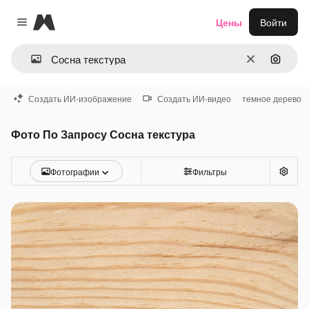
Magnific
Цены
Войти
Close menu
Очистить
Поиск 
Создать ИИ-изображение
Создать ИИ-видео
темное дерево
Фото По Запросу Сосна текстура
Фотографии
Фильтры