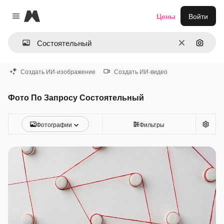
Magnific
Цены
Войти
Close menu
Очистить
Поиск 
Создать ИИ-изображение
Создать ИИ-видео
Фото По Запросу Состоятельный
Фотографии
Фильтры