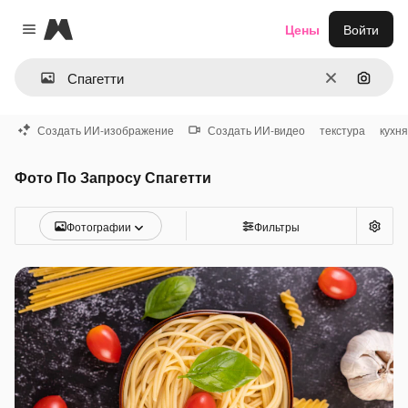
Magnific
Цены
Войти
Close menu
Очистить
Поиск 
Создать ИИ-изображение
Создать ИИ-видео
текстура
кухня
Фото По Запросу Спагетти
Фотографии
Фильтры