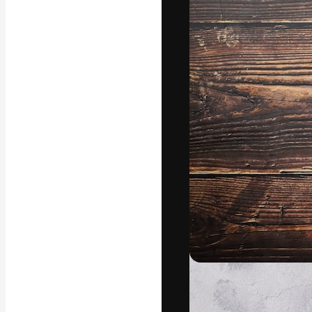
Креативная пл
ваших лучших 
подписчиков с
предприятий, а
Pусский