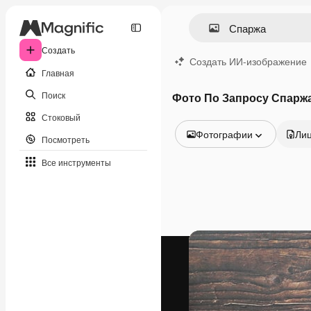
Создать
Создать ИИ-изображение
Главная
Поиск
Фото По Запросу Спарж
Стоковый
Фотографии
Ли
Посмотреть
Все изображения
Все инструменты
Векторы
Иллюстрации
Фотографии
PSD
Шаблоны
Мокапы
Видео
Видеоролик
Моушн-дизайн
Видеошаблоны
Иконки
3D-модели
Шрифты