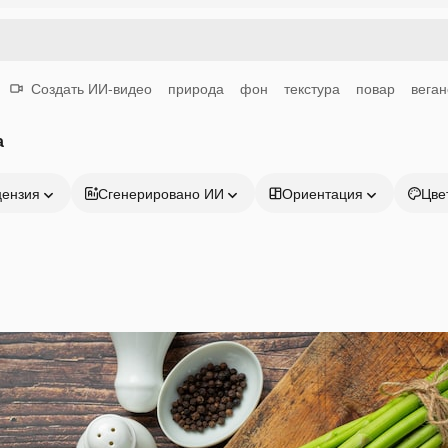
Создать ИИ-видео
природа
фон
текстура
повар
веган
а
цензия
Сгенерировано ИИ
Ориентация
Цве
Продукция
Начать