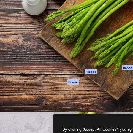
атформа для создания
Spaces
Academy
работ. Более 1 миллиона
ИИ-помощник
Документация п
реди креаторов,
Пакету ИИ
Генератор
гентств и студий.
изображений ИИ
Служба
поддержки
Генератор видео
ИИ
Условия и
положения
Генератор голоса
на основе ИИ
Политика
конфиденциальн
Стоковый контент
Оригиналы
MCP для
Новое
Новое
Claude/ChatGPT
Политика файло
cookie
Агенты
Новое
Центр доверия
API
Партнеры
Мобильное
приложение
Предприятие
Все инструменты
Magnific
By clicking “Accept All Cookies”, you agr