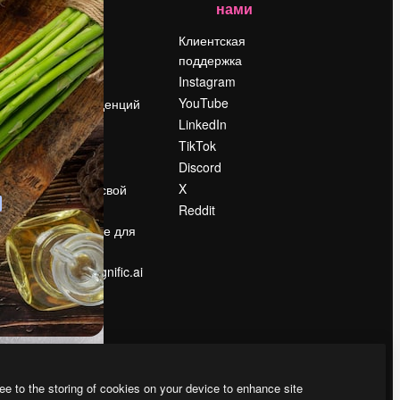
нами
Цены
о
О нас
Клиентская
поддержка
Reviews
Instagram
Вакансии
YouTube
Поиск тенденций
LinkedIn
Блог
TikTok
События
Discord
Slidesgo
ости
X
Продайте свой
контент
Reddit
в
Помещение для
прессы
Ищете magnific.ai
ee to the storing of cookies on your device to enhance site