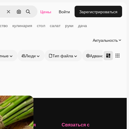
Цены
Войти
Зарегистрироваться
Очистить
Поиск по изображению
Поиск
ство
кулинария
стол
салат
руки
дача
Актуальность
тные
Люди
Тип файла
Адвансд
Компания
Связаться с