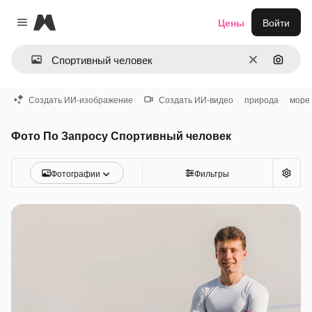
Magnific
Цены
Войти
Close menu
Очистить
Поиск 
Создать ИИ-изображение
Создать ИИ-видео
природа
море
Фото По Запросу Спортивный человек
Фотографии
Фильтры