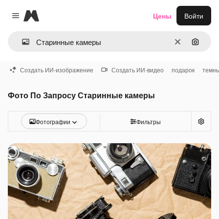
Magnific
Цены
Войти
Close menu
Очистить
Поиск 
Создать ИИ-изображение
Создать ИИ-видео
подарок
темн
Фото По Запросу Старинные камеры
Фотографии
Фильтры