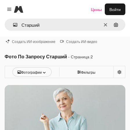
Magnific
Цены
Войти
Close menu
Очистить
Поиск 
Создать ИИ-изображение
Создать ИИ-видео
Фото По Запросу Старший
- Страница 2
Фотографии
Фильтры