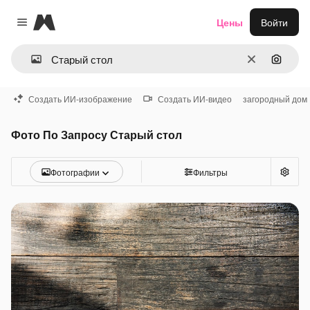
Magnific
Цены
Войти
Close menu
Очистить
Поиск 
Создать ИИ-изображение
Создать ИИ-видео
загородный дом
Фото По Запросу Старый стол
Фотографии
Фильтры