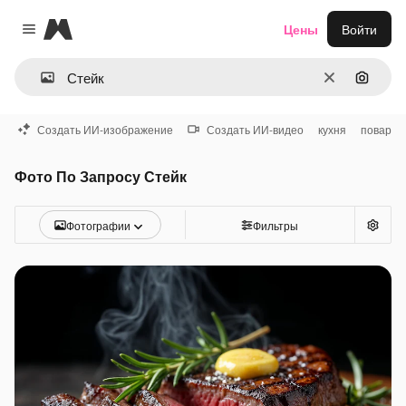
Magnific
Цены
Войти
Close menu
Очистить
Поиск 
Создать ИИ-изображение
Создать ИИ-видео
кухня
повар
Фото По Запросу Стейк
Фотографии
Фильтры