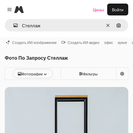
Magnific
Цены
Войти
Close menu
Очистить
Поиск 
Создать ИИ-изображение
Создать ИИ-видео
офис
кухня
Фото По Запросу Стеллаж
Фотографии
Фильтры