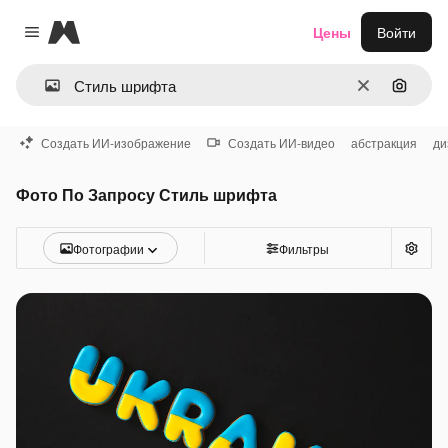
Magnific
Цены
Войти
Close menu
Очистить
Поиск 
Создать ИИ-изображение
Создать ИИ-видео
абстракция
ди
Фото По Запросу Стиль шрифта
Фотографии
Фильтры