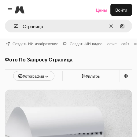
Magnific
Цены
Войти
Close menu
Очистить
Поиск 
Создать ИИ-изображение
Создать ИИ-видео
офис
сайт
ш
Фото По Запросу Страница
Фотографии
Фильтры