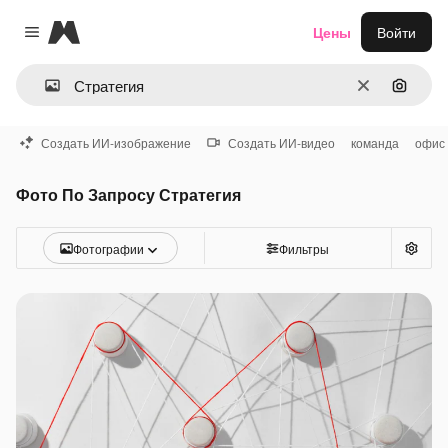
Magnific
Цены
Войти
Close menu
Очистить
Поиск 
Создать ИИ-изображение
Создать ИИ-видео
команда
офис
Фото По Запросу Стратегия
Фотографии
Фильтры