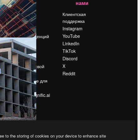
нами
Цены
о
О нас
Клиентская
поддержка
Reviews
Instagram
Вакансии
YouTube
Поиск тенденций
LinkedIn
Блог
TikTok
События
Discord
Slidesgo
ости
X
Продайте свой
контент
Reddit
в
Помещение для
прессы
Ищете magnific.ai
ee to the storing of cookies on your device to enhance site