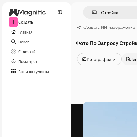
Создать
Создать ИИ-изображение
Главная
Поиск
Фото По Запросу Строй
Стоковый
Фотографии
Ли
Посмотреть
Все изображения
Все инструменты
Векторы
Иллюстрации
Фотографии
PSD
Шаблоны
Мокапы
Видео
Видеоролик
Моушн-дизайн
Видеошаблоны
Иконки
3D-модели
Шрифты