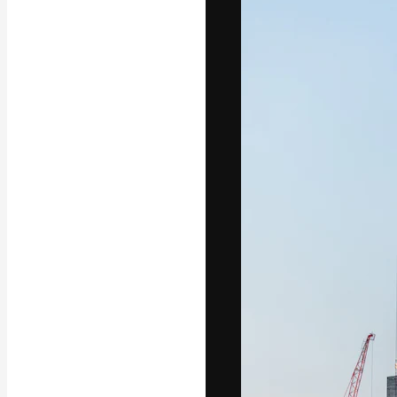
Креативная пл
ваших лучших 
подписчиков с
предприятий, а
Pусский