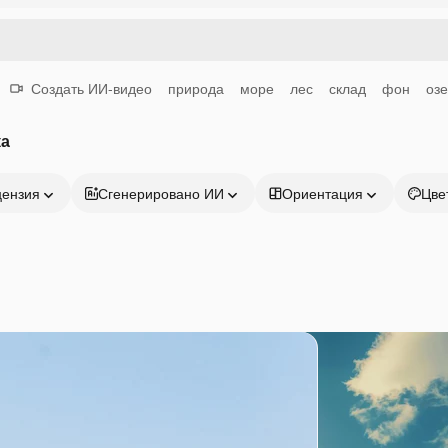
Создать ИИ-видео
природа
море
лес
склад
фон
оз
ка
цензия
Сгенерировано ИИ
Ориентация
Цве
Продукция
Начать