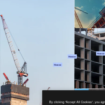
атформа для создания
Spaces
Academy
работ. Более 1 миллиона
ИИ-помощник
Документация п
реди креаторов,
Пакету ИИ
Генератор
гентств и студий.
изображений ИИ
Служба
поддержки
Генератор видео
ИИ
Условия и
положения
Генератор голоса
на основе ИИ
Политика
конфиденциальн
Стоковый контент
Оригиналы
MCP для
Новое
Новое
Claude/ChatGPT
Политика файло
cookie
Агенты
Новое
Центр доверия
API
Партнеры
Мобильное
приложение
Предприятие
Все инструменты
Magnific
By clicking “Accept All Cookies”, you agr