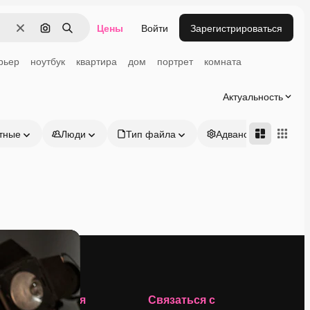
Цены
Войти
Зарегистрироваться
Очистить
Поиск по изображению
Поиск
рьер
ноутбук
квартира
дом
портрет
комната
Актуальность
тные
Люди
Тип файла
Адвансд
Компания
Связаться с