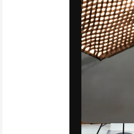
Креативная пл
ваших лучших 
подписчиков с
предприятий, а
Pусский