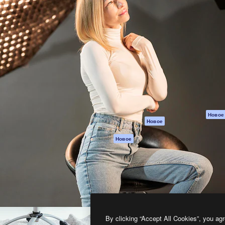
атформа для создания
Spaces
Academy
работ. Более 1 миллиона
ИИ-помощник
Документация п
реди креаторов,
Пакету ИИ
Генератор
гентств и студий.
изображений ИИ
Служба
поддержки
Генератор видео
ИИ
Условия и
положения
Генератор голоса
на основе ИИ
Политика
конфиденциальн
Стоковый контент
Оригиналы
MCP для
Новое
Новое
Claude/ChatGPT
Политика файло
cookie
Агенты
Новое
Центр доверия
API
Партнеры
Мобильное
приложение
Предприятие
Все инструменты
Magnific
By clicking “Accept All Cookies”, you agr