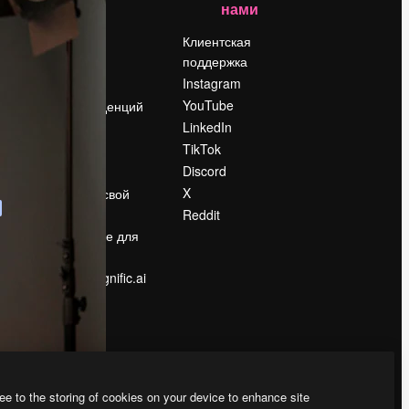
нами
Цены
о
О нас
Клиентская
поддержка
Reviews
Instagram
Вакансии
YouTube
Поиск тенденций
LinkedIn
Блог
TikTok
События
Discord
Slidesgo
ости
X
Продайте свой
контент
Reddit
в
Помещение для
прессы
Ищете magnific.ai
ee to the storing of cookies on your device to enhance site