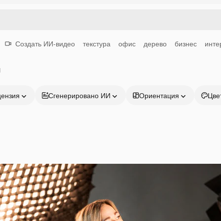
Создать ИИ-видео
текстура
офис
дерево
бизнес
инте
я
цензия
Сгенерировано ИИ
Ориентация
Цве
Продукция
Начать