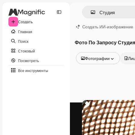
Создать
Создать ИИ-изображение
Главная
Поиск
Фото По Запросу Студи
Стоковый
Фотографии
Ли
Посмотреть
Все изображения
Все инструменты
Векторы
Иллюстрации
Фотографии
PSD
Шаблоны
Мокапы
Видео
Видеоролик
Моушн-дизайн
Видеошаблоны
Иконки
3D-модели
Шрифты