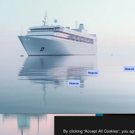
атформа для создания
Spaces
Academy
работ. Более 1 миллиона
ИИ-помощник
Документация п
реди креаторов,
Пакету ИИ
Генератор
гентств и студий.
изображений ИИ
Служба
поддержки
Генератор видео
ИИ
Условия и
положения
Генератор голоса
на основе ИИ
Политика
конфиденциальн
Стоковый контент
Оригиналы
MCP для
Новое
Новое
Claude/ChatGPT
Политика файло
cookie
Агенты
Новое
Центр доверия
API
Партнеры
Мобильное
приложение
Предприятие
Все инструменты
Magnific
By clicking “Accept All Cookies”, you agr