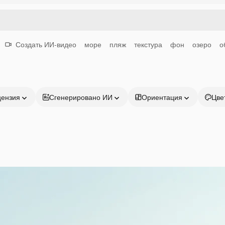
Создать ИИ-видео
море
пляж
текстура
фон
озеро
о
цензия
Сгенерировано ИИ
Ориентация
Цве
Продукция
Начать