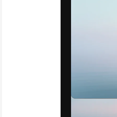
Креативная пл
ваших лучших 
подписчиков с
предприятий, а
Pусский