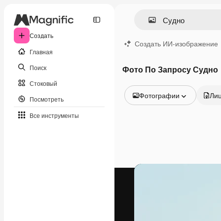
Создать
Создать ИИ-изображение
Главная
Поиск
Фото По Запросу Судно
Стоковый
Фотографии
Ли
Посмотреть
Все изображения
Все инструменты
Векторы
Иллюстрации
Фотографии
PSD
Шаблоны
Мокапы
Видео
Видеоролик
Моушн-дизайн
Видеошаблоны
Иконки
3D-модели
Шрифты