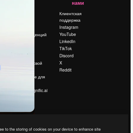
нами
Цены
о
О нас
Клиентская
поддержка
Reviews
Instagram
Вакансии
YouTube
Поиск тенденций
LinkedIn
Блог
TikTok
События
Discord
Slidesgo
ости
X
Продайте свой
контент
Reddit
в
Помещение для
прессы
Ищете magnific.ai
ee to the storing of cookies on your device to enhance site