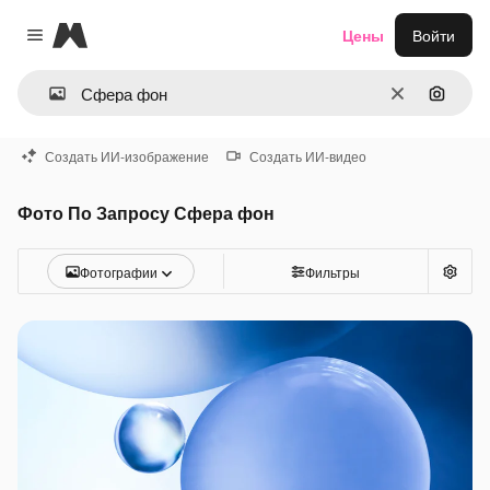
Magnific
Цены
Войти
Close menu
Очистить
Поиск 
Создать ИИ-изображение
Создать ИИ-видео
Фото По Запросу Сфера фон
Фотографии
Фильтры