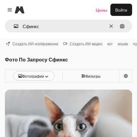
Magnific
Цены
Войти
Close menu
Очистить
Поиск 
Создать ИИ-изображение
Создать ИИ-видео
кот
кошка
п
Фото По Запросу Сфинкс
Фотографии
Фильтры