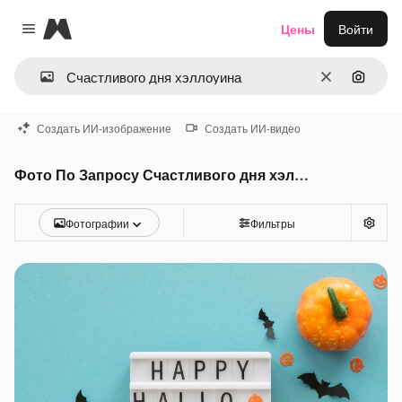
Magnific
Цены
Войти
Close menu
Очистить
Поиск 
Создать ИИ-изображение
Создать ИИ-видео
Фото По Запросу Счастливого дня хэллоуина
Фотографии
Фильтры