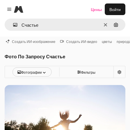
Magnific
Цены
Войти
Close menu
Очистить
Поиск 
Создать ИИ-изображение
Создать ИИ-видео
цветы
природ
Фото По Запросу Счастье
Фотографии
Фильтры