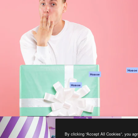
атформа для создания
Spaces
Academy
работ. Более 1 миллиона
ИИ-помощник
Документация п
реди креаторов,
Пакету ИИ
Генератор
гентств и студий.
изображений ИИ
Служба
поддержки
Генератор видео
ИИ
Условия и
положения
Генератор голоса
на основе ИИ
Политика
конфиденциальн
Стоковый контент
Оригиналы
MCP для
Новое
Новое
Claude/ChatGPT
Политика файло
cookie
Агенты
Новое
Центр доверия
API
Партнеры
Мобильное
приложение
Предприятие
Все инструменты
Magnific
By clicking “Accept All Cookies”, you agr