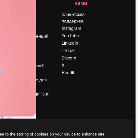
нами
Цены
о
О нас
Клиентская
поддержка
Reviews
Instagram
Вакансии
YouTube
Поиск тенденций
LinkedIn
Блог
TikTok
События
Discord
Slidesgo
ости
X
Продайте свой
контент
Reddit
в
Помещение для
прессы
Ищете magnific.ai
ee to the storing of cookies on your device to enhance site