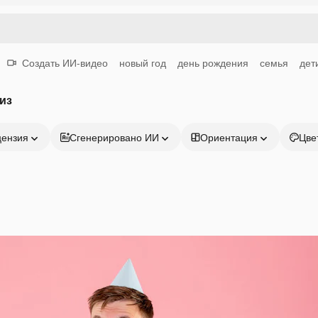
Создать ИИ-видео
новый год
день рождения
семья
дет
из
цензия
Сгенерировано ИИ
Ориентация
Цве
Продукция
Начать