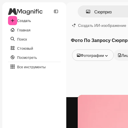
Создать
Создать ИИ-изображение
Главная
Поиск
Фото По Запросу Сюрпр
Стоковый
Фотографии
Ли
Посмотреть
Все изображения
Все инструменты
Векторы
Иллюстрации
Фотографии
PSD
Шаблоны
Мокапы
Видео
Видеоролик
Моушн-дизайн
Видеошаблоны
Иконки
3D-модели
Шрифты