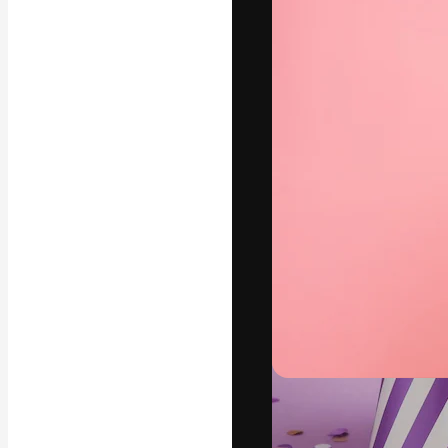
Креативная пл
ваших лучших 
подписчиков с
предприятий, а
Pусский