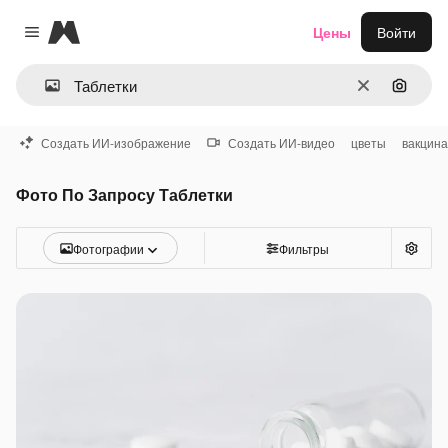
Magnific
Цены
Войти
Close menu
Очистить
Поиск 
Создать ИИ-изображение
Создать ИИ-видео
цветы
вакцин
Фото По Запросу Таблетки
Фотографии
Фильтры