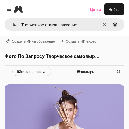
Magnific
Цены
Войти
Close menu
Очистить
Поиск 
Создать ИИ-изображение
Создать ИИ-видео
Фото По Запросу Творческое самовыражение
Фотографии
Фильтры