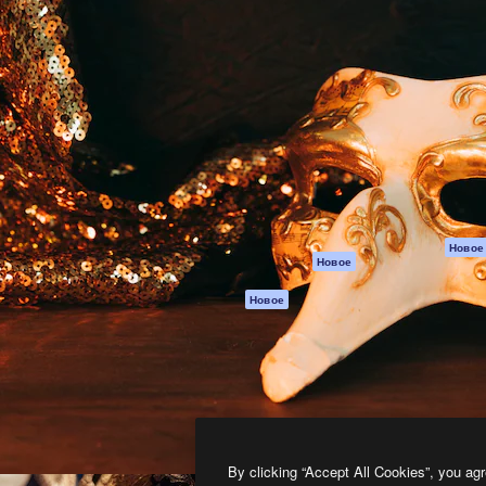
атформа для создания
Spaces
Academy
работ. Более 1 миллиона
ИИ-помощник
Документация п
реди креаторов,
Пакету ИИ
Генератор
гентств и студий.
изображений ИИ
Служба
поддержки
Генератор видео
ИИ
Условия и
положения
Генератор голоса
на основе ИИ
Политика
конфиденциальн
Стоковый контент
Оригиналы
MCP для
Новое
Новое
Claude/ChatGPT
Политика файло
cookie
Агенты
Новое
Центр доверия
API
Партнеры
Мобильное
приложение
Предприятие
Все инструменты
Magnific
By clicking “Accept All Cookies”, you agr