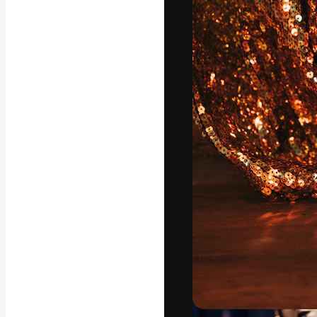
Креативная пл
ваших лучших 
подписчиков с
предприятий, а
Pусский