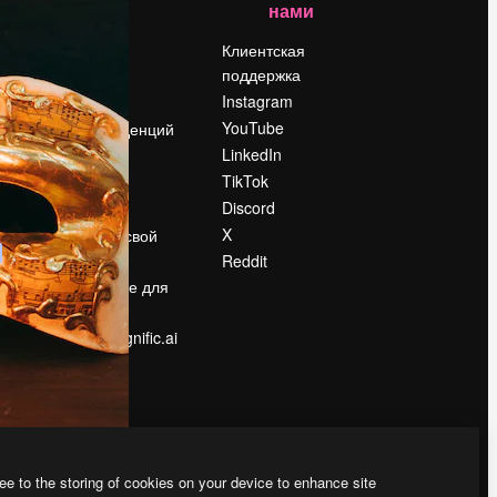
нами
Цены
о
О нас
Клиентская
поддержка
Reviews
Instagram
Вакансии
YouTube
Поиск тенденций
LinkedIn
Блог
TikTok
События
Discord
Slidesgo
ости
X
Продайте свой
контент
Reddit
в
Помещение для
прессы
Ищете magnific.ai
ee to the storing of cookies on your device to enhance site