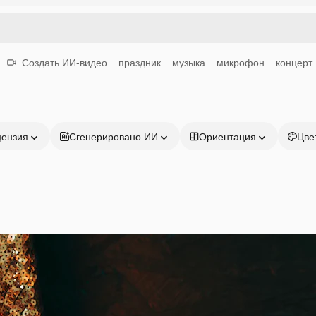
Создать ИИ-видео
праздник
музыка
микрофон
концерт
цензия
Сгенерировано ИИ
Ориентация
Цве
Продукция
Начать