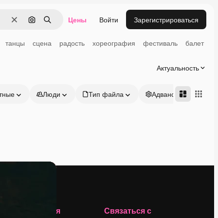
Цены
Войти
Зарегистрироваться
Очистить
Поиск по изображению
Поиск
танцы
сцена
радость
хореография
фестиваль
балет
Актуальность
тные
Люди
Тип файла
Адвансд
Компания
Связаться с