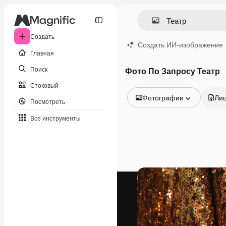
Создать
Создать ИИ-изображение
Главная
Поиск
Фото По Запросу Театр
Стоковый
Фотографии
Ли
Посмотреть
Все изображения
Все инструменты
Векторы
Иллюстрации
Фотографии
PSD
Шаблоны
Мокапы
Видео
Видеоролик
Моушн-дизайн
Видеошаблоны
Иконки
3D-модели
Шрифты