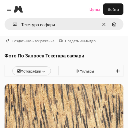
Magnific
Цены
Войти
Close menu
Очистить
Поиск 
Создать ИИ-изображение
Создать ИИ-видео
Фото По Запросу Текстура сафари
Фотографии
Фильтры