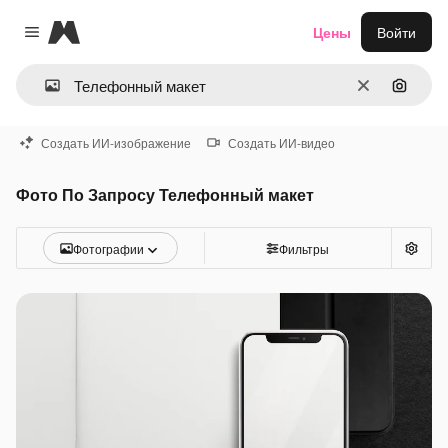
Magnific
Цены
Войти
Close menu
Очистить
Поиск 
Создать ИИ-изображение
Создать ИИ-видео
Фото По Запросу Телефонный макет
Фотографии
Фильтры