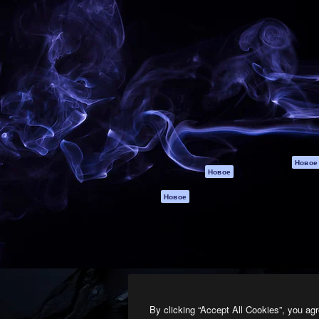
атформа для создания
Spaces
Academy
работ. Более 1 миллиона
ИИ-помощник
Документация п
реди креаторов,
Пакету ИИ
Генератор
гентств и студий.
изображений ИИ
Служба
поддержки
Генератор видео
ИИ
Условия и
положения
Генератор голоса
на основе ИИ
Политика
конфиденциальн
Стоковый контент
Оригиналы
MCP для
Новое
Новое
Claude/ChatGPT
Политика файло
cookie
Агенты
Новое
Центр доверия
API
Партнеры
Мобильное
приложение
Предприятие
Все инструменты
Magnific
By clicking “Accept All Cookies”, you agr