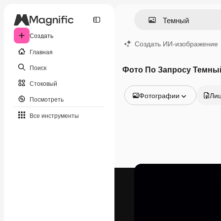
Создать
Создать ИИ-изображение
Главная
Поиск
Фото По Запросу Темны
Стоковый
Фотографии
Ли
Посмотреть
Все изображения
Все инструменты
Векторы
Иллюстрации
Фотографии
PSD
Шаблоны
Мокапы
Видео
Видеоролик
Моушн-дизайн
Видеошаблоны
Иконки
3D-модели
Шрифты