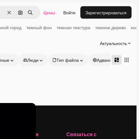
Цены
Войти
Зарегистрироваться
Очистить
Поиск по изображению
Поиск
чной город
темный фон
темная текстура
темное дерево
кос
Актуальность
тные
Люди
Тип файла
Адвансд
Компания
Связаться с