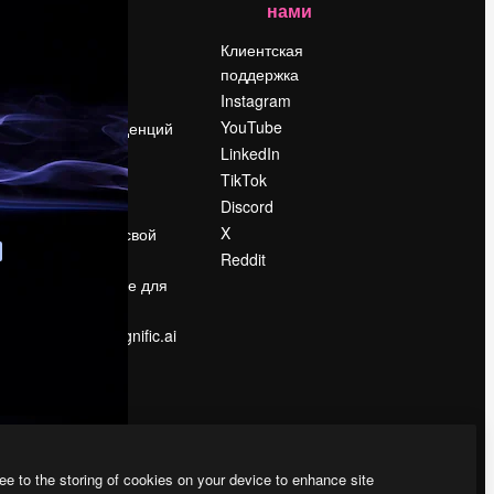
нами
Цены
о
О нас
Клиентская
поддержка
Reviews
Instagram
Вакансии
YouTube
Поиск тенденций
LinkedIn
Блог
TikTok
События
Discord
Slidesgo
ости
X
Продайте свой
контент
Reddit
в
Помещение для
прессы
Ищете magnific.ai
ee to the storing of cookies on your device to enhance site