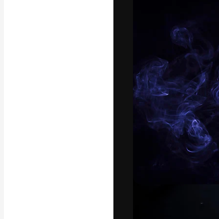
Креативная пл
ваших лучших 
подписчиков с
предприятий, а
Pусский