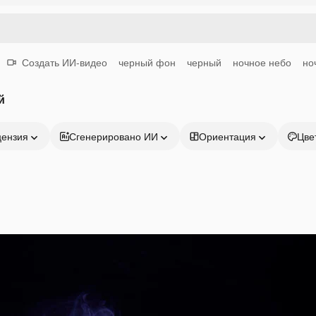
Создать ИИ-видео
черный фон
черный
ночное небо
но
й
цензия
Сгенерировано ИИ
Ориентация
Цве
Продукция
Начать