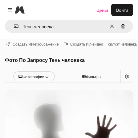
Magnific
Цены
Войти
Close menu
Очистить
Поиск 
Создать ИИ-изображение
Создать ИИ-видео
силуэт человека
Фото По Запросу Тень человека
Фотографии
Фильтры