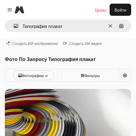
Magnific
Цены
Войти
Close menu
Очистить
Поиск 
Создать ИИ-изображение
Создать ИИ-видео
Фото По Запросу Типография плакат
Фотографии
Фильтры